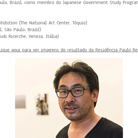
aulo, Brazil, como membro do Japanese Government Study Program 
ibition (The National Art Center, Tóquio)
 São Paulo, Brazil)
i Ricerche, Veneza, Itália)
lique aqui para ver imagens do resultado da Residência Paulo Re