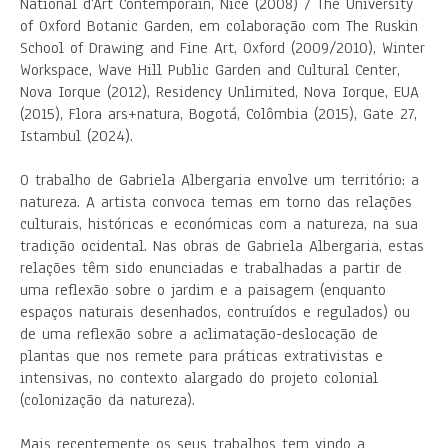
National d'Art Contemporain, Nice (2008) / The University
of Oxford Botanic Garden, em colaboração com The Ruskin
School of Drawing and Fine Art, Oxford (2009/2010), Winter
Workspace, Wave Hill Public Garden and Cultural Center,
Nova Iorque (2012), Residency Unlimited, Nova Iorque, EUA
(2015), Flora ars+natura, Bogotá, Colômbia (2015), Gate 27,
Istambul (2024).
O trabalho de Gabriela Albergaria envolve um território: a
natureza. A artista convoca temas em torno das relações
culturais, históricas e económicas com a natureza, na sua
tradição ocidental. Nas obras de Gabriela Albergaria, estas
relações têm sido enunciadas e trabalhadas a partir de
uma reflexão sobre o jardim e a paisagem (enquanto
espaços naturais desenhados, contruídos e regulados) ou
de uma reflexão sobre a aclimatação-deslocação de
plantas que nos remete para práticas extrativistas e
intensivas, no contexto alargado do projeto colonial
(colonização da natureza).
Mais recentemente os seus trabalhos tem vindo a