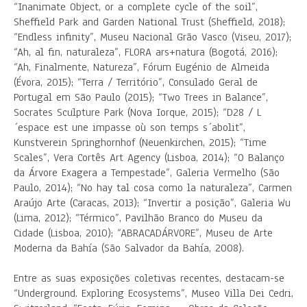
“Inanimate Object, or a complete cycle of the soil”,
Sheffield Park and Garden National Trust (Sheffield, 2018);
“Endless infinity”, Museu Nacional Grão Vasco (Viseu, 2017);
“Ah, al fin, naturaleza”, FLORA ars+natura (Bogotá, 2016);
“Ah, Finalmente, Natureza”, Fórum Eugénio de Almeida
(Évora, 2015); “Terra / Território”, Consulado Geral de
Portugal em São Paulo (2015); “Two Trees in Balance”,
Socrates Sculpture Park (Nova Iorque, 2015); “D28 / L
´espace est une impasse où son temps s´abolit”,
Kunstverein Springhornhof (Neuenkirchen, 2015); “Time
Scales”, Vera Cortês Art Agency (Lisboa, 2014); “O Balanço
da Árvore Exagera a Tempestade”, Galeria Vermelho (São
Paulo, 2014); “No hay tal cosa como la naturaleza”, Carmen
Araújo Arte (Caracas, 2013); “Invertir a posição”, Galeria Wu
(Lima, 2012); “Térmico”, Pavilhão Branco do Museu da
Cidade (Lisboa, 2010); “ABRACADÁRVORE”, Museu de Arte
Moderna da Bahía (São Salvador da Bahía, 2008).
Entre as suas exposições coletivas recentes, destacam-se
“Underground. Exploring Ecosystems”, Museo Villa Dei Cedri,