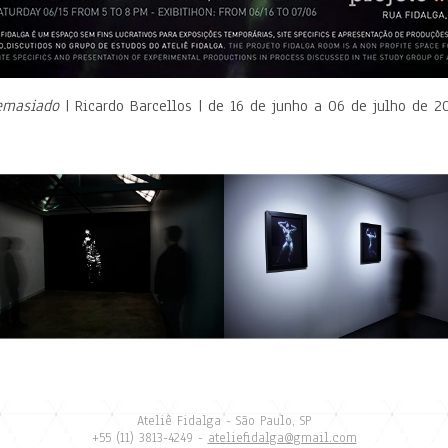
emasiado
| Ricardo Barcellos | de 16 de junho a 06 de julho de 2
Demasiaco
Demasiado
Ateliê Fidalga - São Paulo, SP
+55 (11) 3813-4249 -
ateliefidalga@gmail.com