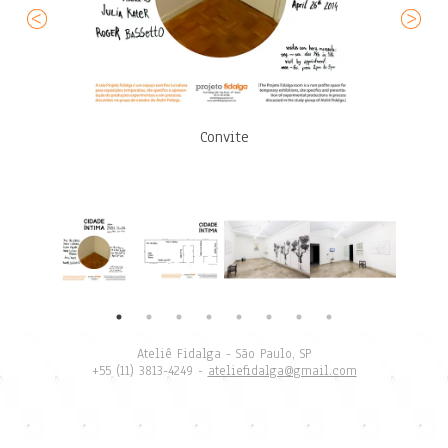
Convite
Cidade Íntima
Cidade Íntima
Cidade íntima
Cidade Íntima
Cidade Íntima
Cidade Íntima
Ateliê Fidalga - São Paulo, SP
+55 (11) 3813-4249 -
ateliefidalga@gmail.com