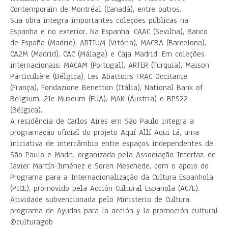
Contemporain de Montréal (Canadá), entre outros.
Sua obra integra importantes coleções públicas na
Espanha e no exterior. Na Espanha: CAAC (Sevilha), Banco
de España (Madrid), ARTIUM (Vitória), MACBA (Barcelona),
CA2M (Madrid), CAC (Málaga) e Caja Madrid. Em coleções
internacionais: MACAM (Portugal), ARTER (Turquia), Maison
Particulière (Bélgica), Les Abattoirs FRAC Occitanie
(França), Fondazione Benetton (Itália), National Bank of
Belgium, 21c Museum (EUA), MAK (Áustria) e BPS22
(Bélgica).
A residência de Carlos Aires em São Paulo integra a
programação oficial do projeto Aquí Allí Aqui Lá, uma
iniciativa de intercâmbio entre espaços independentes de
São Paulo e Madri, organizada pela Associação Interfaz, de
Javier Martín-Jiménez e Soren Meschede, com o apoio do
Programa para a Internacionalização da Cultura Espanhola
(PICE), promovido pela Acción Cultural Española (AC/E).
Atividade subvencionada pelo Ministerio de Cultura,
programa de Ayudas para la acción y la promoción cultural
@culturagob