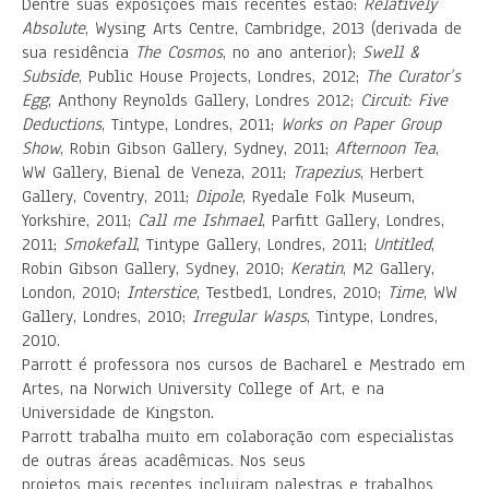
Dentre suas exposições mais recentes estão:
Relatively
Absolute
, Wysing Arts Centre, Cambridge, 2013 (derivada de
sua residência
The Cosmos
, no ano anterior);
Swell &
Subside
, Public House Projects, Londres, 2012;
The Curator’s
Egg
, Anthony Reynolds Gallery, Londres 2012;
Circuit: Five
Deductions
, Tintype, Londres, 2011;
Works on Paper Group
Show
, Robin Gibson Gallery, Sydney, 2011;
Afternoon Tea
,
WW Gallery, Bienal de Veneza, 2011;
Trapezius
, Herbert
Gallery, Coventry, 2011;
Dipole
, Ryedale Folk Museum,
Yorkshire, 2011;
Call me Ishmael
, Parfitt Gallery, Londres,
2011;
Smokefall
, Tintype Gallery, Londres, 2011;
Untitled
,
Robin Gibson Gallery, Sydney, 2010;
Keratin
, M2 Gallery,
London, 2010;
Interstice
, Testbed1, Londres, 2010;
Time
, WW
Gallery, Londres, 2010;
Irregular Wasps
, Tintype, Londres,
2010.
Parrott é professora nos cursos de Bacharel e Mestrado em
Artes, na Norwich University College of Art, e na
Universidade de Kingston.
Parrott trabalha muito em colaboração com especialistas
de outras áreas acadêmicas. Nos seus
projetos mais recentes incluiram palestras e trabalhos